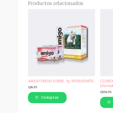
Productos relacionados
AMIGO FRESH SOBRE. 5g. HIDRATANTE
CLOREX
(Dermat
Q
14.95
Q
104.95
Comprar