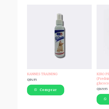
KANNES TRAINING
KIRO P
(Predni
Q
84.95
glucocor
Q
169.95
Comprar