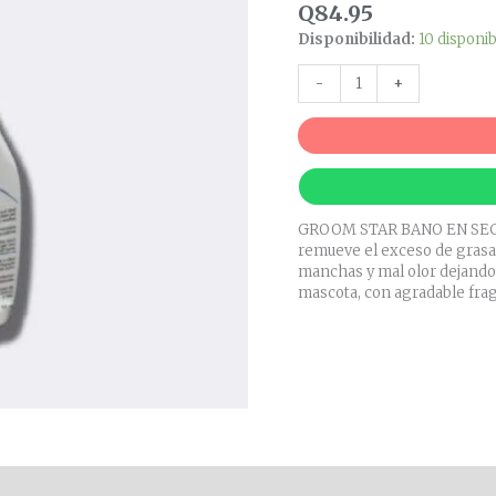
GATOS
Q
84.95
cantidad
Disponibilidad:
10 disponi
-
+
GROOM STAR BANO EN SECO ®
remueve el exceso de grasa,
manchas y mal olor dejando 
mascota, con agradable frag