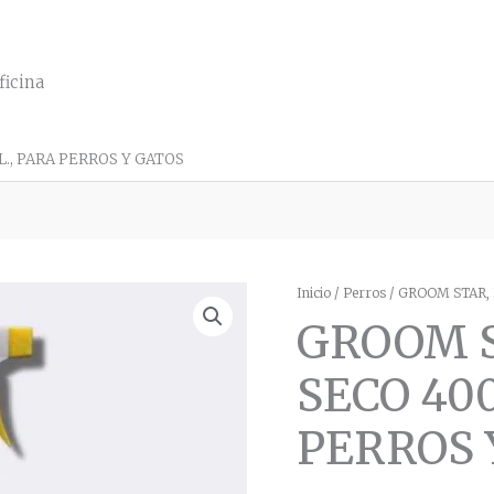
ficina
., PARA PERROS Y GATOS
GROOM
Inicio
/
Perros
/ GROOM STAR, 
STAR,
GROOM S
BAÑO
EN
SECO
SECO 40
400
ML.,
PERROS 
PARA
PERROS
Y