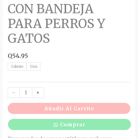
CON BANDEJA
PARA PERROS Y
GATOS
Q
54.95
Celeste
Gris
-
+
Añadir Al Carrito
Comprar