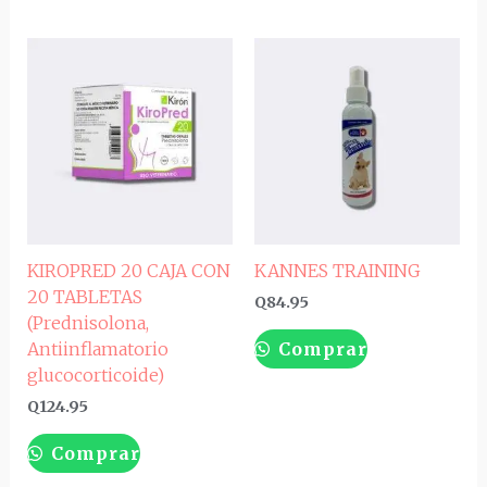
KIROPRED 20 CAJA CON
KANNES TRAINING
20 TABLETAS
Q
84.95
(Prednisolona,
Comprar
Antiinflamatorio
glucocorticoide)
Q
124.95
Comprar