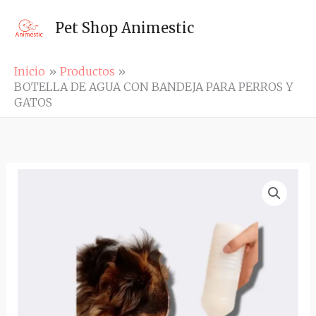
Ir
al
Pet Shop Animestic
contenido
Inicio
Productos
BOTELLA DE AGUA CON BANDEJA PARA PERROS Y
GATOS
BOTELLA
DE
AGUA
CON
BANDEJA
PARA
PERROS
Y
GATOS