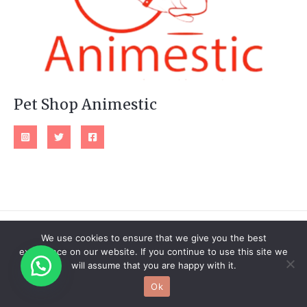
Pet Shop Animestic
We use cookies to ensure that we give you the best
Copyright © 2026 Pet Shop Animestic
experience on our website. If you continue to use this site we
will assume that you are happy with it.
Powered by Pet Shop Animestic
Ok