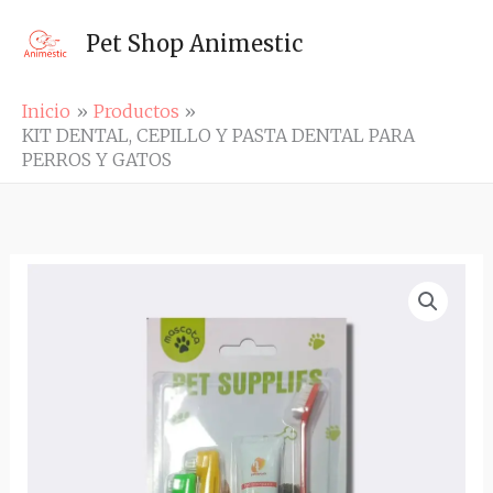
Ir
al
Pet Shop Animestic
contenido
Inicio
Productos
KIT DENTAL, CEPILLO Y PASTA DENTAL PARA
PERROS Y GATOS
KIT
DENTAL,
CEPILLO
Y
PASTA
DENTAL
PARA
PERROS
Y