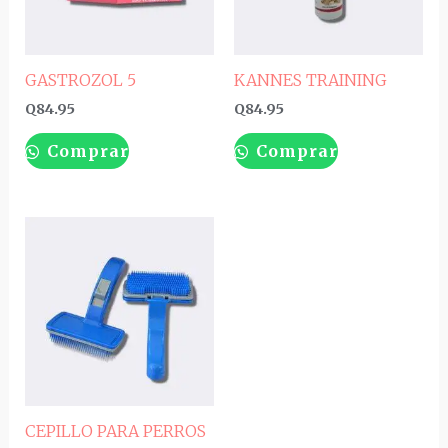
GASTROZOL 5
KANNES TRAINING
Q
84.95
Q
84.95
Comprar
Comprar
Price
range:
Q44.95
through
Q54.95
CEPILLO PARA PERROS