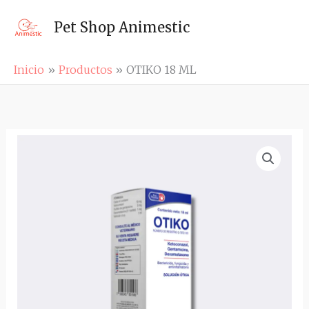
Ir
al
Pet Shop Animestic
contenido
Inicio
Productos
OTIKO 18 ML
OTIKO
18
ML
cantidad