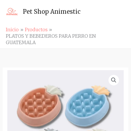
Ir
al
Pet Shop Animestic
contenido
Inicio
Productos
PLATOS Y BEBEDEROS PARA PERRO EN
GUATEMALA
PLATOS
Y
BEBEDEROS
PARA
PERRO
EN
GUATEMALA
cantidad