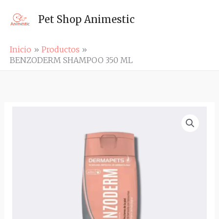
Ir
al
Pet Shop Animestic
contenido
Inicio
Productos
BENZODERM SHAMPOO 350 ML
BENZODERM
SHAMPOO
350
ML
cantidad