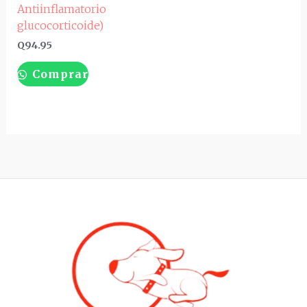
Antiinflamatorio
glucocorticoide)
Q
94.95
Comprar