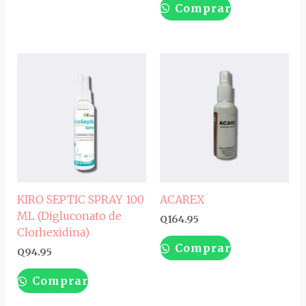
Comprar
KIRO SEPTIC SPRAY 100
ACAREX
ML (Digluconato de
Q
164.95
Clorhexidina)
Comprar
Q
94.95
Comprar