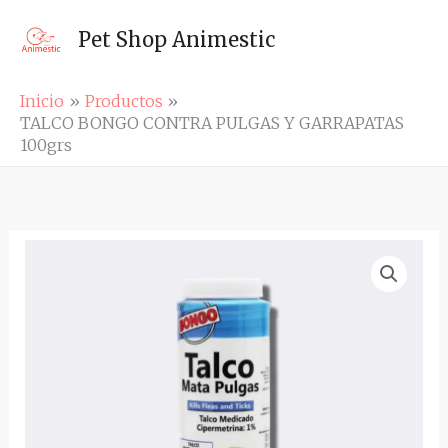
Ir
al
Pet Shop Animestic
contenido
Inicio
Productos
TALCO BONGO CONTRA PULGAS Y GARRAPATAS
100grs
TALCO
BONGO
CONTRA
PULGAS
Y
GARRAPATAS
100grs
cantidad